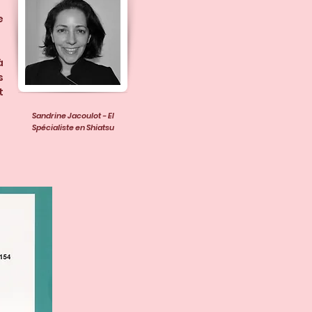
e
à
s
t
Sandrine Jacoulot - EI
Spécialiste en Shiatsu