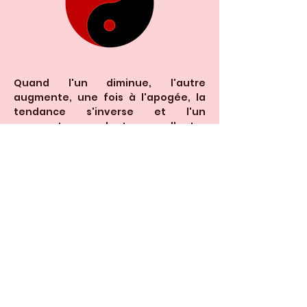
Quand l'un diminue, l'autre
augmente, une fois à l'apogée, la
tendance s'inverse et l'un
augmente pendant que l'autre
diminue, ce qui crée le mouvement,
donc la vie.
L'équilibre entre Yin et Yang est
dynamique et évolue de
manière cyclique.
Le symbole "Yin Yang" était à l'origine
noir (Yin) et rouge (Yang), on le trouve
aujourd'hui plus souvent représenté en noir
(Yin) et blanc (Yang).